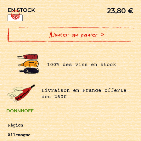
23,80
€
EN STOCK
quantité
de
RIESLING
NIEDERHAUSER
KLAMM
Ajouter au panier >
KABINETT
100% des vins en stock
Livraison en France offerte
dès 260€
DONNHOFF
Région
Allemagne