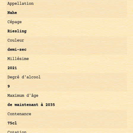
Appellation
Nahe
Cépage
Riesling
Couleur
demi-sec
Millésime
2021
Degré d'alcool
9
Maximum d'âge
de maintenant à 2035
Contenance
75cl
Cotation