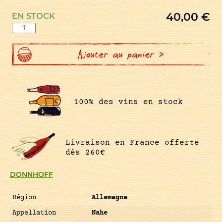
40,00
€
EN STOCK
quantité
de
RIESLING
OBERHAUSER
BRUCKE
Ajouter au panier >
AUSLESE
GOLDKAPSEL
100% des vins en stock
Livraison en France offerte
dès 260€
DONNHOFF
Région
Allemagne
Appellation
Nahe