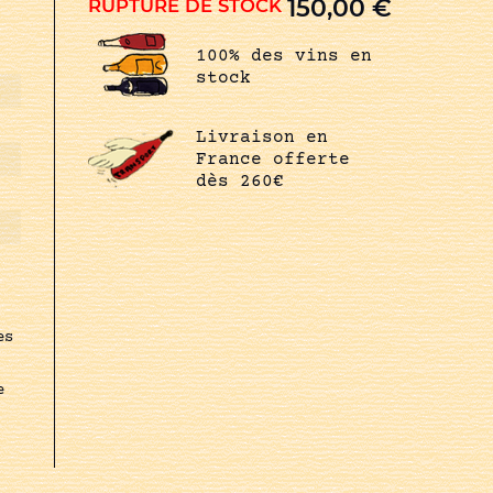
150,00
€
RUPTURE DE STOCK
100% des vins en
stock
Livraison en
France offerte
dès 260€
es
e