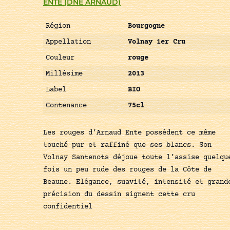
ENTE (DNE ARNAUD)
Région
Bourgogne
Appellation
Volnay 1er Cru
Couleur
rouge
Millésime
2013
Label
BIO
Contenance
75cl
Les rouges d’Arnaud Ente possèdent ce même
touché pur et raffiné que ses blancs. Son
Volnay Santenots déjoue toute l’assise quelqu
fois un peu rude des rouges de la Côte de
Beaune. Elégance, suavité, intensité et grand
précision du dessin signent cette cru
confidentiel