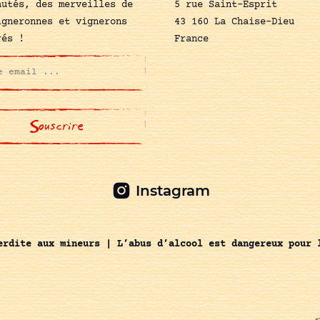
autés, des merveilles de
5 rue Saint-Esprit
igneronnes et vignerons
43 160 La Chaise-Dieu
rés !
France
Instagram
erdite aux mineurs | L’abus d’alcool est dangereux pour 