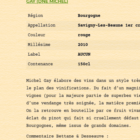
GAY (DNE MICHEL)
Région
Bourgogne
Appellation
Savigny-Les-Beaune 1er c
Couleur
rouge
Millésime
2010
Label
AUCUN
Contenance
150cl
Michel Gay élabore des vins dans un style trè
le plan des vinifications. Du fait d’un magni
vignes (pour la majeure partie de superbes vi
d’une vendange très soignée, la matière premi
On la retrouve en bouteille par ce fruit viva
éclat du pinot qui fait si cruellement défaut
Bourgognes, même issus de grands domaines.
Commentaire Bettane & Desseauve :