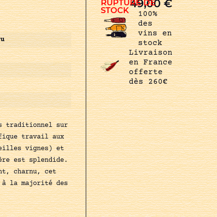
49,00
€
RUPTURE DE
STOCK
100%
des
vins en
ru
stock
Livraison
en France
offerte
dès 260€
s traditionnel sur
fique travail aux
eilles vignes) et
ère est splendide.
nt, charnu, cet
 à la majorité des