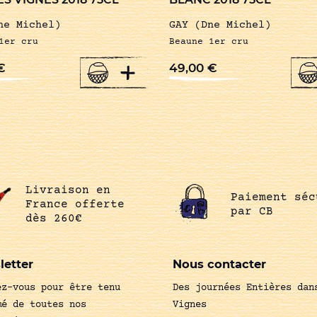
ne Michel)
GAY (Dne Michel)
1er cru
Beaune 1er cru
+
€
49,00
€
Livraison en
Paiement séc
France offerte
par CB
dès 260€
letter
Nous contacter
ez-vous pour être tenu
Des journées Entières dan
mé de toutes nos
Vignes