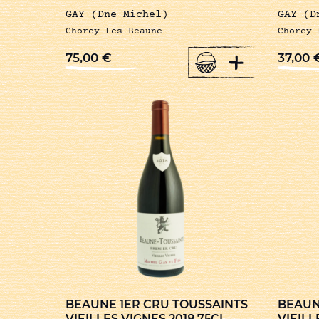
GAY (Dne Michel)
GAY (D
Chorey-Les-Beaune
Chorey-
+
75,00
€
37,00
BEAUNE 1ER CRU TOUSSAINTS
BEAUN
VIEILLES VIGNES 2018 75CL
VIEILL