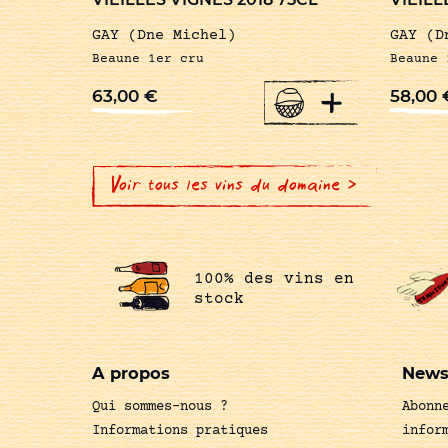
GAY (Dne Michel)
GAY (D
Beaune 1er cru
Beaune 
+
63,00
€
58,00
Voir tous les vins du domaine >
100% des vins en
stock
A propos
News
Qui sommes-nous ?
Abonn
Informations pratiques
infor