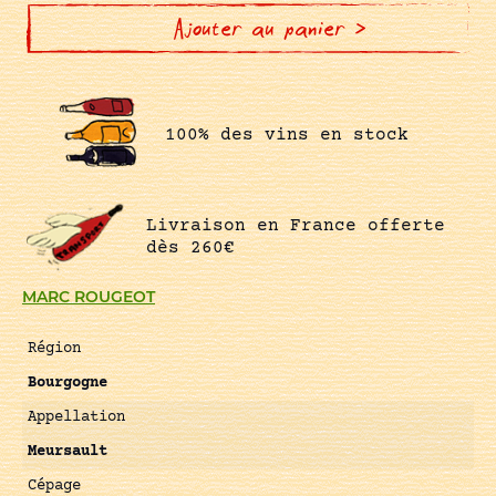
LA
VELLE
Ajouter au panier >
100% des vins en stock
Livraison en France offerte
dès 260€
MARC ROUGEOT
Région
Bourgogne
Appellation
Meursault
Cépage