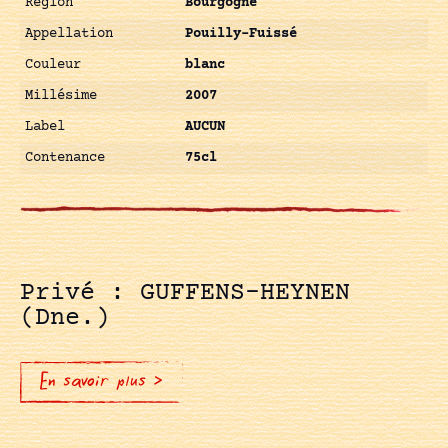
Région
Bourgogne
Appellation
Pouilly-Fuissé
Couleur
blanc
Millésime
2007
Label
AUCUN
Contenance
75cl
Privé : GUFFENS-HEYNEN
(Dne.)
En savoir plus >