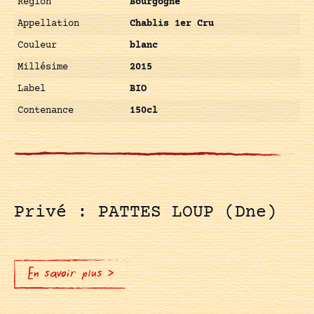
Région
Bourgogne
Appellation
Chablis 1er Cru
Couleur
blanc
Millésime
2015
Label
BIO
Contenance
150cl
Privé : PATTES LOUP (Dne)
En savoir plus >