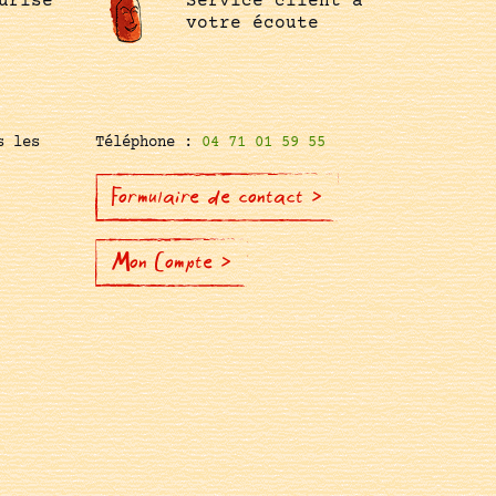
urisé
Service client à
votre écoute
s les
Téléphone :
04 71 01 59 55
Formulaire de contact >
Mon Compte >