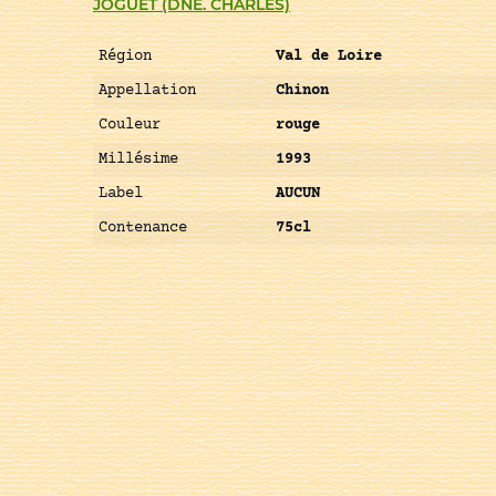
JOGUET (DNE. CHARLES)
Région
Val de Loire
Appellation
Chinon
Couleur
rouge
Millésime
1993
Label
AUCUN
Contenance
75cl