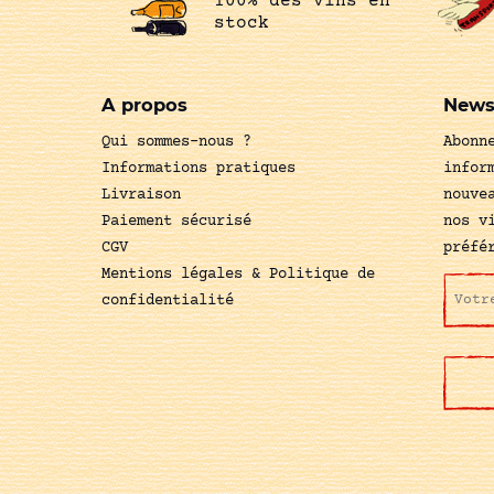
100% des vins en
stock
A propos
News
Qui sommes-nous ?
Abonn
Informations pratiques
infor
Livraison
nouve
Paiement sécurisé
nos v
CGV
préfé
Mentions légales & Politique de
confidentialité