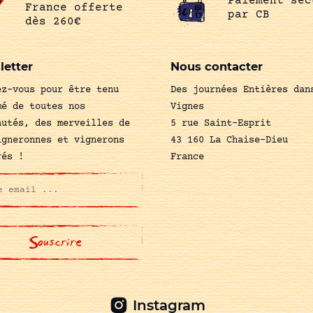
Paiement séc
France offerte
par CB
dès 260€
letter
Nous contacter
ez-vous pour être tenu
Des journées Entières dan
mé de toutes nos
Vignes
autés, des merveilles de
5 rue Saint-Esprit
igneronnes et vignerons
43 160 La Chaise-Dieu
rés !
France
Instagram