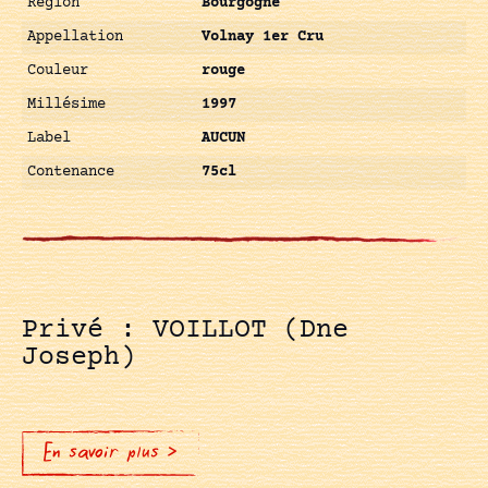
Région
Bourgogne
Appellation
Volnay 1er Cru
Couleur
rouge
Millésime
1997
Label
AUCUN
Contenance
75cl
Privé : VOILLOT (Dne
Joseph)
En savoir plus >