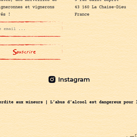
autés, des merveilles de
5 rue Saint-Esprit
igneronnes et vignerons
43 160 La Chaise-Dieu
rés !
France
Instagram
erdite aux mineurs | L’abus d’alcool est dangereux pour 