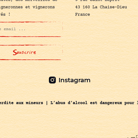
autés, des merveilles de
5 rue Saint-Esprit
igneronnes et vignerons
43 160 La Chaise-Dieu
rés !
France
Instagram
erdite aux mineurs | L’abus d’alcool est dangereux pour 