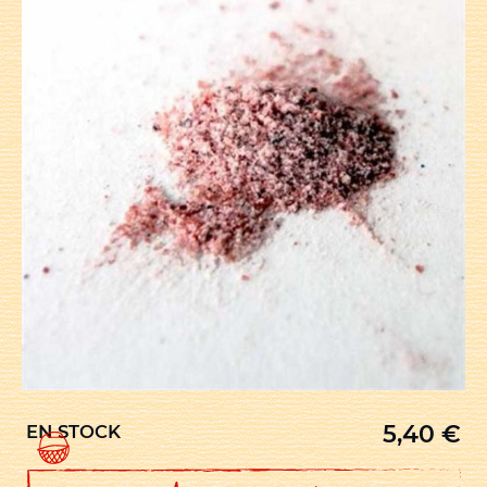
5,40
€
EN STOCK