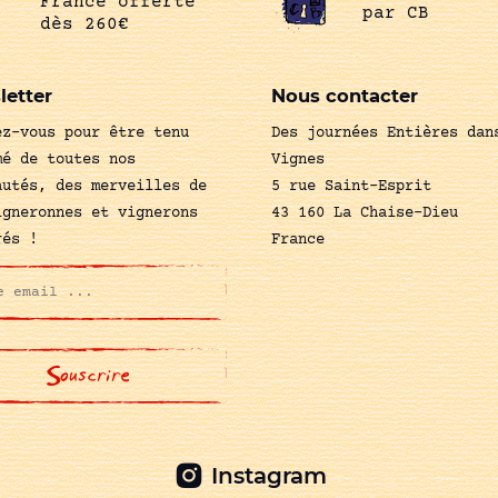
France offerte
par CB
dès 260€
letter
Nous contacter
ez-vous pour être tenu
Des journées Entières dan
mé de toutes nos
Vignes
autés, des merveilles de
5 rue Saint-Esprit
igneronnes et vignerons
43 160 La Chaise-Dieu
rés !
France
Instagram