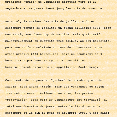
premières “tries” de vendanges débutent vers le 20
septembre et se poursuivent jusqu’au mois de novembre.
Au total, la chaleur des mois de juillet, août et
septembre permet de récolter un grand millésime 1991, bien
concentré, avec beaucoup de matière, très qualitatif…
malheureusement en quantité très faible. Au Cru Barrejats,
pour une surface cultivée en 1991 de 2 hectares, nous
avons produit 2400 bouteilles, soit un rendement de 9
hectolitres par hectare (pour 25 hectolitres
habituellement autorisés en appellation Sauternes).
Conscients de ne pouvoir “gâcher” le moindre grain de
raisin, nous avons “triés” lors des vendanges de façon
très méticuleuse, réellement un à un, les grains
“botrytisés”. Pour cela 20 vendangeurs ont travaillé, au
total une douzaine de jours, entre la fin du mois de
septembre et la fin du mois de novembre 1991. C’est ainsi