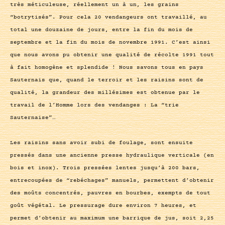
très méticuleuse, réellement un à un, les grains
“botrytisés”. Pour cela 20 vendangeurs ont travaillé, au
total une douzaine de jours, entre la fin du mois de
septembre et la fin du mois de novembre 1991. C’est ainsi
que nous avons pu obtenir une qualité de récolte 1991 tout
à fait homogène et splendide ! Nous savons tous en pays
Sauternais que, quand le terroir et les raisins sont de
qualité, la grandeur des millésimes est obtenue par le
travail de l’Homme lors des vendanges : La “trie
Sauternaise”…
Les raisins sans avoir subi de foulage, sont ensuite
pressés dans une ancienne presse hydraulique verticale (en
bois et inox). Trois pressées lentes jusqu’à 200 bars,
entrecoupées de “rebéchages” manuels, permettent d’obtenir
des moûts concentrés, pauvres en bourbes, exempts de tout
goût végétal. Le pressurage dure environ 7 heures, et
permet d’obtenir au maximum une barrique de jus, soit 2,25