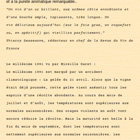
et à la pureté aromatique remarquable
.
“Un vin d’un or brillant, aux arômes rôtis envoûtants et
d’une bouche ample, tapissante, très longue. Un
vin délicieux aujourd’hui (sur le foie gras, un roquefort
ou, en apéritif) qui vieillira parfaitement.”
Thierry Desseauve, rédacteur en chef de la Revue du Vin de
France
Le millésime 1991 vu par Mireille Daret :
Le millésime 1991 est marqué par un accident
climatologique : La gelée du 21 avril. Alors que la vigne
était déjà poussée, cette gelée vient anéantir tous les
espoirs d’une récolte abondante. Au cours des mois de
juillet et d’août, les températures sont supérieures aux
normales saisonnières. Des orages violents en août vont
encore réduire la récolte. Mais la maturité est belle à la
fin du mois de septembre, dont les températures sont
nettement supérieures aux normales saisonnières. Les