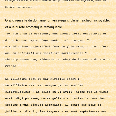
Offre spéciale valable jusqu'au 31 décembre 2010 (en fonction des stock disponibles) - délais de
livraison : deux semaines.
Grand réussite du domaine, un vin élégant, d'une fraicheur incroyable,
et à la pureté aromatique remarquable
.
“Un vin d’un or brillant, aux arômes rôtis envoûtants et
d’une bouche ample, tapissante, très longue. Un
vin délicieux aujourd’hui (sur le foie gras, un roquefort
ou, en apéritif) qui vieillira parfaitement.”
Thierry Desseauve, rédacteur en chef de la Revue du Vin de
France
Le millésime 1991 vu par Mireille Daret :
Le millésime 1991 est marqué par un accident
climatologique : La gelée du 21 avril. Alors que la vigne
était déjà poussée, cette gelée vient anéantir tous les
espoirs d’une récolte abondante. Au cours des mois de
juillet et d’août, les températures sont supérieures aux