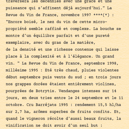
traversera les décennies avec une grâce et une
puissance qui s'affinent déjà aujourd'hui." La
Revue du Vin de France, novembre 1997 ****(*) :
"Encore boisé, le nez du vin de cette micro-
propriété semble raffiné et complexe. La bouche se
montre d'un équilibre parfait et d'une pureté
exemplaire, avec du gras de la matière,
de la densité et une richesse contenue qui laisse
place à la complexité et à l'élégance. Un grand
vin. " La Revue du Vin de France, septembre 1998,
millésime 1995 : Eté très chaud, pluies violentes
début septembre puis vents du sud ; en trois jours
nos grappes dorées étaient entièrement violines,
pourprées de Botrytis. Vendanges intenses sur 14
jours, en deux tries entre le 24 septembre et le 11
octobre. Cru Barréjats 1995 : rendement 15,5 hl/ha
sur 2,7 ha, arômes superbes de fruits confits. Et,
quand le vigneron récolte d'aussi beaux fruits, la
vinification ne doit avoir d'un seul but :