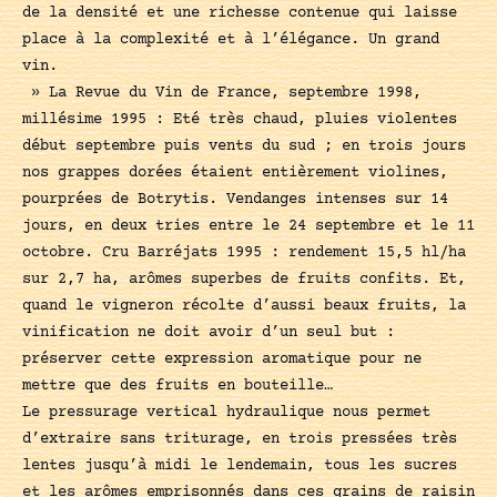
de la densité et une richesse contenue qui laisse
place à la complexité et à l’élégance. Un grand
vin.
» La Revue du Vin de France, septembre 1998,
millésime 1995 : Eté très chaud, pluies violentes
début septembre puis vents du sud ; en trois jours
nos grappes dorées étaient entièrement violines,
pourprées de Botrytis. Vendanges intenses sur 14
jours, en deux tries entre le 24 septembre et le 11
octobre. Cru Barréjats 1995 : rendement 15,5 hl/ha
sur 2,7 ha, arômes superbes de fruits confits. Et,
quand le vigneron récolte d’aussi beaux fruits, la
vinification ne doit avoir d’un seul but :
préserver cette expression aromatique pour ne
mettre que des fruits en bouteille…
Le pressurage vertical hydraulique nous permet
d’extraire sans triturage, en trois pressées très
lentes jusqu’à midi le lendemain, tous les sucres
et les arômes emprisonnés dans ces grains de raisin