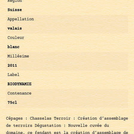
Région
Suisse
Appellation
valais
Couleur
blanc
Millésime
2011
Label
BIODYNAMIE
Contenance
75cl
Cépages : Chasselas Terroir : Création d’assemblage
de terroirs Dégustation : Nouvelle cuvée du
domaine, ce fendant est la création d’assemblage de