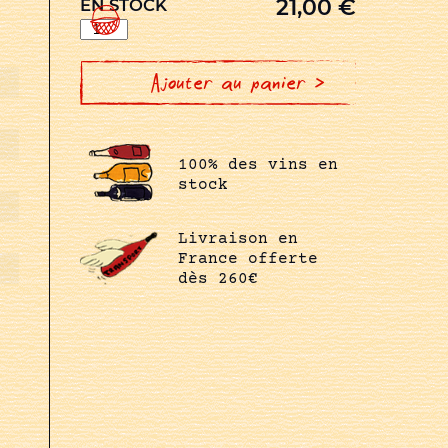
21,00
€
EN STOCK
quantité
de
GAMAY
JARDIN
DE
Ajouter au panier >
LA
GRANDE
PIECE
100% des vins en
stock
Livraison en
France offerte
dès 260€