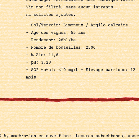
entonnage. Fermentation Malo-Lactique faite.
Vin non filtré, sans aucun intrants
ni sulfites ajoutés.
– Sol/Terroir: Limoneux / Argilo-calcaire
– Age des vignes: 55 ans
– Rendement: 28hl/ha
– Nombre de bouteilles: 2500
– % Alc: 11,8
– pH: 3.29
– SO2 total: <10 mg/L - Elevage barrique: 12
mois
0 %, macération en cuve fibre. Levures autochtones, asse