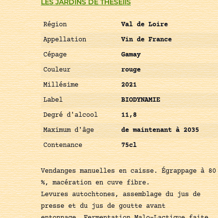
LES JARDINS DE THESEIIS
Région
Val de Loire
Appellation
Vin de France
Cépage
Gamay
Couleur
rouge
Millésime
2021
Label
BIODYNAMIE
Degré d'alcool
11,8
Maximum d'âge
de maintenant à 2035
Contenance
75cl
Vendanges manuelles en caisse. Égrappage à 80
%, macération en cuve fibre.
Levures autochtones, assemblage du jus de
presse et du jus de goutte avant