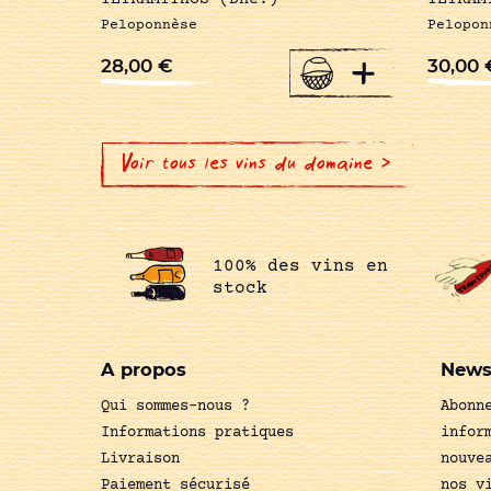
Peloponnèse
Pelopon
+
28,00
€
30,00
Voir tous les vins du domaine >
100% des vins en
stock
A propos
News
Qui sommes-nous ?
Abonn
Informations pratiques
infor
Livraison
nouve
Paiement sécurisé
nos v