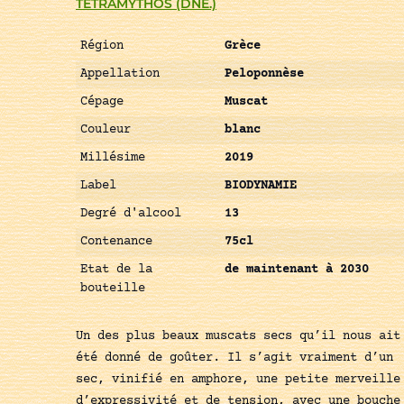
TETRAMYTHOS (DNE.)
Région
Grèce
Appellation
Peloponnèse
Cépage
Muscat
Couleur
blanc
Millésime
2019
Label
BIODYNAMIE
Degré d'alcool
13
Contenance
75cl
Etat de la
de maintenant à 2030
bouteille
Un des plus beaux muscats secs qu’il nous ait
été donné de goûter. Il s’agit vraiment d’un
sec, vinifié en amphore, une petite merveille
d’expressivité et de tension, avec une bouche