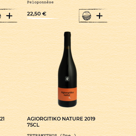
Peloponnèse
+
+
22,50
€
21
AGIORGITIKO NATURE 2019
75CL
TETRAMYTHOS (Dne.)