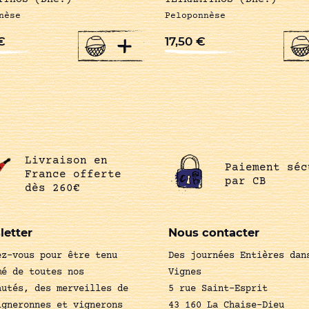
nèse
Peloponnèse
+
€
17,50
€
Livraison en
Paiement séc
France offerte
par CB
dès 260€
letter
Nous contacter
ez-vous pour être tenu
Des journées Entières dan
mé de toutes nos
Vignes
autés, des merveilles de
5 rue Saint-Esprit
igneronnes et vignerons
43 160 La Chaise-Dieu