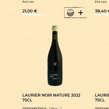
Patras
Patras
+
21,00
€
38,40
LAURIER NOIR NATURE 2022
LAURI
75CL
75CL
TETRAMYTHOS (Dne.)
TETRAM