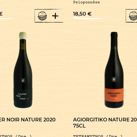
Peloponnèse
+
€
18,50
€
ER NOIR NATURE 2020
AGIORGITIKO NATURE 20
75CL
YTHOS (Dne.)
TETRAMYTHOS (Dne.)