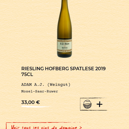
RIESLING HOFBERG SPATLESE 2019
75CL
ADAM A.J. (Weingut)
Mosel-Saar-Ruwer
+
33,00
€
Voir tous les vins du domaine >