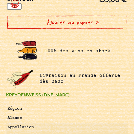
quantité
de
RIESLING
KASTELBERG
MAGNUM
Ajouter au panier >
100% des vins en stock
Livraison en France offerte
dès 260€
KREYDENWEISS (DNE. MARC)
Région
Alsace
Appellation