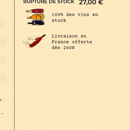
27,00
€
RUPTURE DE STOCK
100% des vins en
stock
Livraison en
France offerte
dès 260€
e.
 –