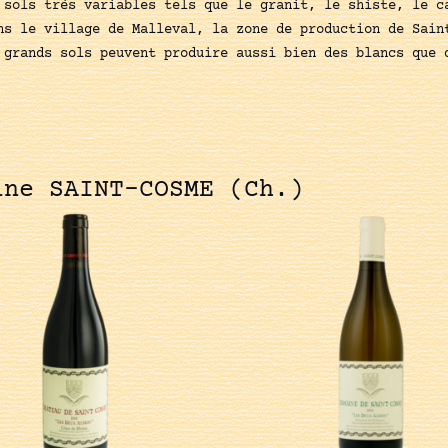
 sols très variables tels que le granit, le shiste, le c
ns le village de Malleval, la zone de production de Sain
 grands sols peuvent produire aussi bien des blancs que 
ine SAINT-COSME (Ch.)