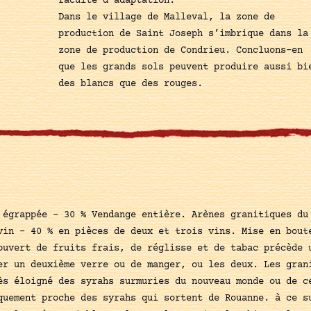
faculté d’adaptation.
Dans le village de Malleval, la zone de
production de Saint Joseph s’imbrique dans la
zone de production de Condrieu. Concluons-en
que les grands sols peuvent produire aussi bi
des blancs que des rouges.
 égrappée - 30 % Vendange entière. Arènes granitiques du
vin - 40 % en pièces de deux et trois vins. Mise en bout
ouvert de fruits frais, de réglisse et de tabac précède 
er un deuxième verre ou de manger, ou les deux. Les gran
ès éloigné des syrahs surmuries du nouveau monde ou de c
quement proche des syrahs qui sortent de Rouanne. à ce s