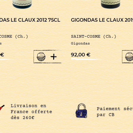
AS LE CLAUX 2012 75CL
GIGONDAS LE CLAUX 201
COSME (Ch.)
SAINT-COSME (Ch.)
s
Gigondas
+
€
92,00
€
Livraison en
Paiement séc
France offerte
par CB
dès 260€