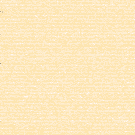
re
.
s
.