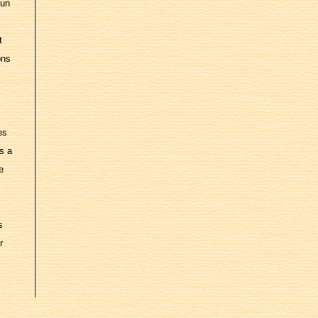
 un
t
ons
es
s a
e
s
r