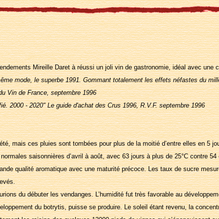
endements Mireille Daret à réussi un joli vin de gastronomie, idéal avec une cu
e même mode, le superbe 1991. Gommant totalement les effets néfastes du mill
 du Vin de France, septembre 1996
nifié. 2000 - 2020" Le guide d'achat des Crus 1996, R.V.F. septembre 1996
 l’été, mais ces pluies sont tombées pour plus de la moitié d’entre elles en 5 
ormales saisonnières d’avril à août, avec 63 jours à plus de 25°C contre 54
rande qualité aromatique avec une maturité précoce. Les taux de sucre mesur
levés.
rions du débuter les vendanges. L’humidité fut très favorable au développemen
eloppement du botrytis, puisse se produire. Le soleil étant revenu, la concen