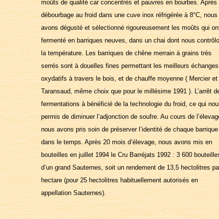
moûts de qualité car concentrés et pauvres en bourbes. Après
débourbage au froid dans une cuve inox réfrigérée à 8°C, nous
avons dégusté et sélectionné rigoureusement les moûts qui on
fermenté en barriques neuves, dans un chai dont nous contrôl
la température. Les barriques de chêne merrain à grains très
serrés sont à douelles fines permettant les meilleurs échanges
oxydatifs à travers le bois, et de chauffe moyenne ( Mercier et
Taransaud, même choix que pour le millésime 1991 ). L’arrêt d
fermentations à bénéficié de la technologie du froid, ce qui nou
permis de diminuer l’adjonction de soufre. Au cours de l’élevag
nous avons pris soin de préserver l’identité de chaque barrique
dans le temps. Après 20 mois d’élevage, nous avons mis en
bouteilles en juillet 1994 le Cru Barréjats 1992 : 3 600 bouteille
d’un grand Sauternes, soit un rendement de 13,5 hectolitres pa
hectare (pour 25 hectolitres habituellement autorisés en
appellation Sauternes).