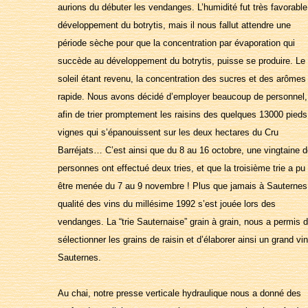
aurions du débuter les vendanges. L’humidité fut très favorable
développement du botrytis, mais il nous fallut attendre une
période sèche pour que la concentration par évaporation qui
succède au développement du botrytis, puisse se produire. Le
soleil étant revenu, la concentration des sucres et des arômes 
rapide. Nous avons décidé d’employer beaucoup de personnel,
afin de trier promptement les raisins des quelques 13000 pieds
vignes qui s’épanouissent sur les deux hectares du Cru
Barréjats… C’est ainsi que du 8 au 16 octobre, une vingtaine 
personnes ont effectué deux tries, et que la troisième trie a pu
être menée du 7 au 9 novembre ! Plus que jamais à Sauternes
qualité des vins du millésime 1992 s’est jouée lors des
vendanges. La “trie Sauternaise” grain à grain, nous a permis 
sélectionner les grains de raisin et d’élaborer ainsi un grand vi
Sauternes.
Au chai, notre presse verticale hydraulique nous a donné des