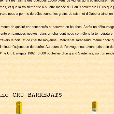
tement les raisins des quelques 13000 pieds de vignes qui s’épanouissent su
ries, et que la troisième trie a pu être menée du 7 au 9 novembre ! Plus que
grain, nous a permis de sélectionner les grains de raisin et d’élaborer ainsi u
s moûts de qualité car concentrés et pauvres en bourbes. Après un débourbage
enté en barriques neuves, dans un chai dont nous contrôlons la température. 
travers le bois, et de chauffe moyenne ( Mercier et Taransaud, même choix qu
diminuer l’adjonction de soufre. Au cours de l’élevage nous avons pris soin de
4 le Cru Barréjats 1992 : 3 600 bouteilles d’un grand Sauternes, soit un rende
ine CRU BARREJATS