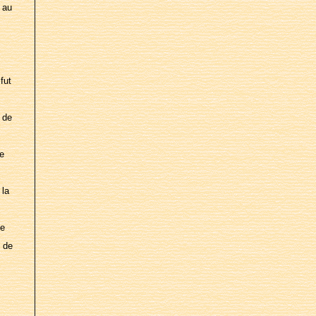
 au
fut
 de
de
 la
de
n de