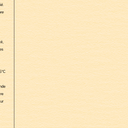
ié.
bre
té,
les
25°C
ande
cre
sur