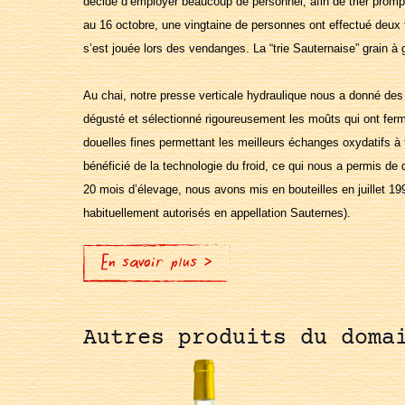
décidé d’employer beaucoup de personnel, afin de trier promp
au 16 octobre, une vingtaine de personnes ont effectué deux t
s’est jouée lors des vendanges. La “trie Sauternaise” grain à 
Au chai, notre presse verticale hydraulique nous a donné de
dégusté et sélectionné rigoureusement les moûts qui ont ferm
douelles fines permettant les meilleurs échanges oxydatifs à 
bénéficié de la technologie du froid, ce qui nous a permis de 
20 mois d’élevage, nous avons mis en bouteilles en juillet 199
habituellement autorisés en appellation Sauternes).
En savoir plus >
Autres produits du doma