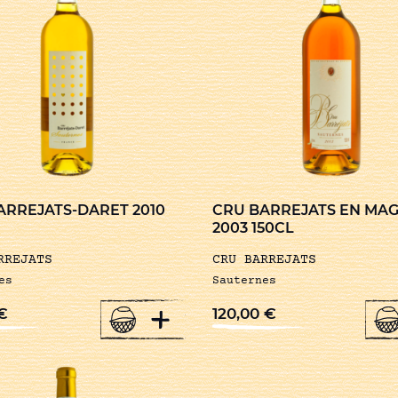
ARREJATS-DARET 2010
CRU BARREJATS EN MA
2003 150CL
RREJATS
CRU BARREJATS
es
Sauternes
+
€
120,00
€