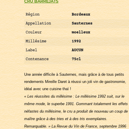
CRU BARREJATS
Région
Bordeaux
Appellation
Sauternes
Couleur
moelleux
Millésime
1992
Label
AUCUN
Contenance
75cl
Une année difficile à Sauternes, mais grâce à de tous petits
rendements Mireille Daret à réussi un joli vin de gastronomie,
idéal avec une cuisine thaï !
« Les réussites du millésime : Le millésime 1992 suit, sur le
même mode, le superbe 1991. Gommant totalement les effets
néfastes du millésime, le cru a produit de nouveau un coup de
maître grâce à des tries et à des tris exemplaires.
Remarquable. » La Revue du Vin de France, septembre 1996