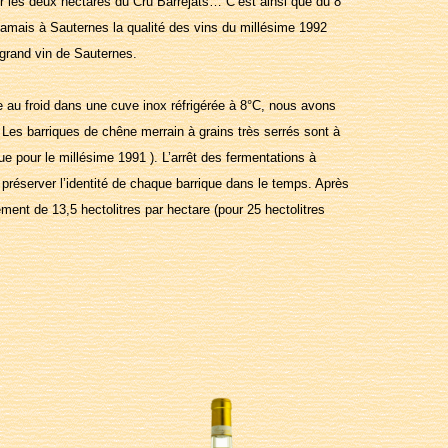
r les deux hectares du Cru Barréjats… C’est ainsi que du 8
 jamais à Sauternes la qualité des vins du millésime 1992
n grand vin de Sauternes.
 au froid dans une cuve inox réfrigérée à 8°C, nous avons
Les barriques de chêne merrain à grains très serrés sont à
e pour le millésime 1991 ). L’arrêt des fermentations à
 préserver l’identité de chaque barrique dans le temps. Après
ment de 13,5 hectolitres par hectare (pour 25 hectolitres