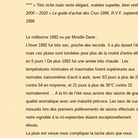
**** « Très riche mais reste élégant, matière superbe, bien vinif
2000 – 2020 » Le guide d’achat des Crus 1996, R.V.F. septem
1996
Le millésime 1992 vu par Mireille Daret :
L’hiver 1992 fut très sec, proche des records. Il a plu durant l’é
mais ces pluies sont tombées pour plus de la moitié d’entre el
en 5 jours ! De plus 1992 fut une année très chaude : Les
températures minimales et maximales furent supérieures aux
normales saisonnières d’avril à août, avec 63 jours à plus de 
contre 54 en moyenne, et 21 jours à plus de 30°C contre 15
normalement … A la fin de l’été nous avions des raisins de gr
qualité aromatique avec une maturité précoce. Les taux de su
mesurés lors des premiers prélèvements de raisins effectués 
notre vignoble à la mi-septembre étaient exceptionellement
élevés.
La pluie est venue nous compliquer la tache alors que nous