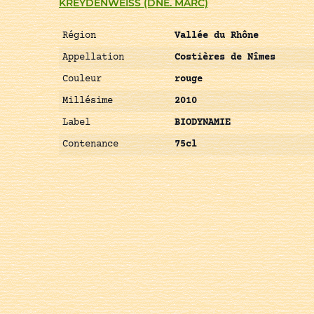
KREYDENWEISS (DNE. MARC)
Région
Vallée du Rhône
Appellation
Costières de Nîmes
Couleur
rouge
Millésime
2010
Label
BIODYNAMIE
Contenance
75cl